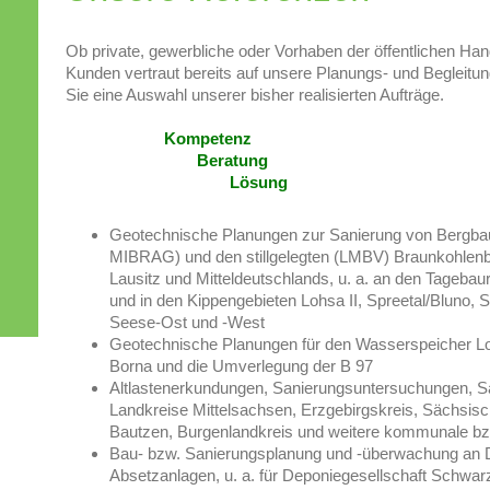
Ob private, gewerbliche oder Vorhaben der öffentlichen Han
Kunden vertraut bereits auf unsere Planungs- und Begleitu
Sie eine Auswahl unserer bisher realisierten Aufträge.
Kompetenz
Beratung
Lösung
Geotechnische Planungen zur Sanierung von Bergbau
MIBRAG) und den stillgelegten (LMBV) Braunkohlenb
Lausitz und Mitteldeutschlands, u. a. an den Tagebau
und in den Kippengebieten Lohsa II, Spreetal/Bluno,
Seese-Ost und -West
Geotechnische Planungen für den Wasserspeicher Lo
Borna und die Umverlegung der B 97
Altlastenerkundungen, Sanierungsuntersuchungen, Sa
Landkreise Mittelsachsen, Erzgebirgskreis, Sächsis
Bautzen, Burgenlandkreis und weitere kommunale bzw
Bau- bzw. Sanierungsplanung und -überwachung an De
Absetzanlagen, u. a. für Deponiegesellschaft Schwa