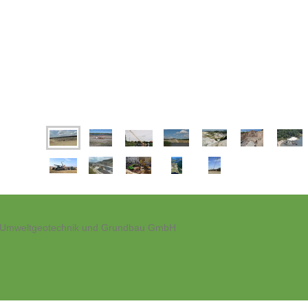
r Umweltgeotechnik und Grundbau GmbH