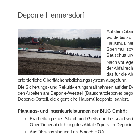
Deponie Hennersdorf
Auf dem Stan
wurde bis zu
Hausmüll, ha
Sperrmüll so
Bauschutt und
Nach vorlieg
der Abfallre
das für die A
erforderliche Oberflächenabdichtungssystem ausgeführt.
Die Sicherungs- und Rekultivierungsmaßnahmen auf der D
den Arbeiten am Deponie-Westteil (Bauschuttdeponie) beg
Deponie-Ostteil, die eigentliche Hausmülldeponie, saniert.
Planungs- und Ingenieurleistungen der BIUG GmbH:
Erarbeitung eines Stand- und Gleitsicherheitsnachwei
Oberflächenabdichtung des Abfallkörpers im Deponi
Ausführungsplanung Lph. 5 nach HOAI